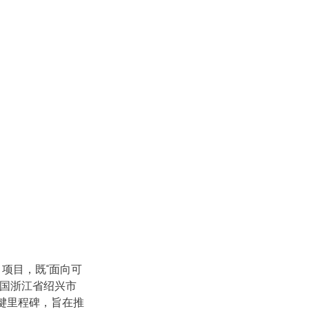
IC 项目，既“面向可
中国浙江省绍兴市
键里程碑，旨在推